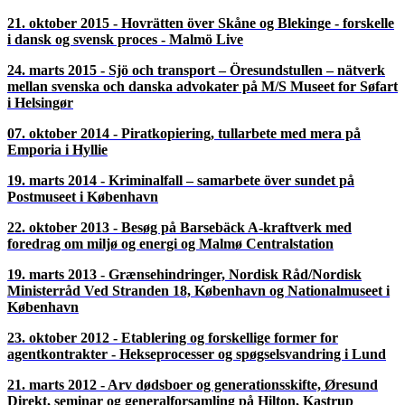
21. oktober 2015 - Hovrätten över Skåne og Blekinge - forskelle
i dansk og svensk proces - Malmö Live
24. marts 2015 - Sjö och transport – Öresundstullen – nätverk
mellan svenska och danska advokater på M/S Museet for Søfart
i Helsingør
07. oktober 2014 - Piratkopiering, tullarbete med mera på
Emporia i Hyllie
19. marts 2014 - Kriminalfall – samarbete över sundet på
Postmuseet i København
22. oktober 2013 - Besøg på Barsebäck A-kraftverk med
foredrag om miljø og energi og Malmø Centralstation
19. marts 2013 - Grænsehindringer, Nordisk Råd/Nordisk
Ministerråd Ved Stranden 18, København og Nationalmuseet i
København
23. oktober 2012 - Etablering og forskellige former for
agentkontrakter - Hekseprocesser og spøgselsvandring i Lund
21. marts 2012 - Arv dødsboer og generationsskifte, Øresund
Direkt, seminar og generalforsamling på Hilton, Kastrup