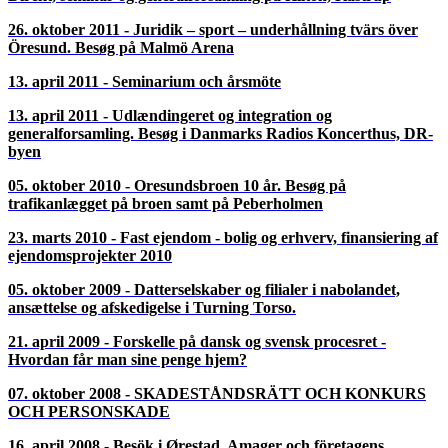
26. oktober 2011 - Juridik – sport – underhållning tvärs över
Öresund. Besøg på Malmö Arena
13. april 2011 - Seminarium och årsmöte
13. april 2011 - Udlændingeret og integration og
generalforsamling. Besøg i Danmarks Radios Koncerthus, DR-
byen
05. oktober 2010 - Oresundsbroen 10 år. Besøg på
trafikanlægget på broen samt på Peberholmen
23. marts 2010 - Fast ejendom - bolig og erhverv, finansiering af
ejendomsprojekter 2010
05. oktober 2009 - Datterselskaber og filialer i nabolandet,
ansættelse og afskedigelse i Turning Torso.
21. april 2009 - Forskelle på dansk og svensk procesret -
Hvordan får man sine penge hjem?
07. oktober 2008 - SKADESTÅNDSRÄTT OCH KONKURS
OCH PERSONSKADE
16. april 2008 - Besök i Ørestad, Amager och företagens