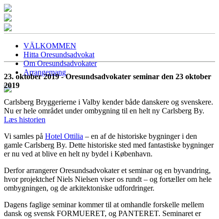
VÄLKOMMEN
Hitta Oresundsadvokat
Om Oresundsadvokater
Arrangemang
23. oktober 2019 - Oresundsadvokater seminar den 23 oktober
2019
Carlsberg Bryggerierne i Valby kender både danskere og svenskere.
Nu er hele området under ombygning til en helt ny Carlsberg By.
Læs historien
Vi samles på
Hotel Ottilia
– en af de historiske bygninger i den
gamle Carlsberg By. Dette historiske sted med fantastiske bygninger
er nu ved at blive en helt ny bydel i København.
Derfor arrangerer Oresundsadvokater et seminar og en byvandring,
hvor projektchef Niels Nielsen viser os rundt – og fortæller om hele
ombygningen, og de arkitektoniske udfordringer.
Dagens faglige seminar kommer til at omhandle forskelle mellem
dansk og svensk FORMUERET, og PANTERET. Seminaret er