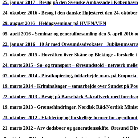
Danske deltagere stiger på en bus på Vestre Søgade 16 – Øresundsbr
(Der er også mulighed for at stige på bussen kl. 12.15 ved Terminal 3
12.30
Bussen er på Lernacken, hvor de svenske deltagere stiger på bussen.
Øresundsbrons guide Henrik Køster tager alle deltagere på en guidet bu
15.00
Vi er samlet på Lernacken til fagligt seminar.
15.15
Seminar med følgende emner i Trafikcentrets Kantine.
v/Finansdirektør Kaj V Holm, inkôpskoordinator, Martin Reinholdtz o
moderator og indlægsholder advokat Per Mejer
• Broens historie, ejerskab, finansiering og økonomi
• Indretning, tal, konstruktion
• Juridiske aspekter; indkøb, udbud, offentlige og halvoffentlige orga
18.00