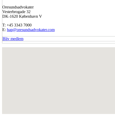
09. november 2021 - Inbjudan till gratis informationsmö
27. oktober 2021 - Dansk og svensk aktiekultur - Onsdag den 27. 
22. april 2021 - Webinar og generalforsamling i Oresundsadvokat
02. april 2020 - AFLYST - General forsamling og Seminar den 2.
23. oktober 2019 - Oresundsadvokater seminar den 23 oktober 2
05. marts 2019 - Seminar den 5 marts 2019 på HIGH COURT, M
23. oktober 2018 - Seminar på Københavns Politigård – Politi- 
23. maj 2018 - Seminar på Raoul Wallenberg Institute of Human
05. februar 2018 - Øresundsadvokaters seminar - Besøg Gustavs
13. november 2017 - Seminar om bestyrelsesarbejde på Sverige
20. september 2017 - Seminar på Handelskammaren i Malmø, Bö
16. juni 2017 - Kom og vær med på FOLKEMØDET
25. januar 2017 - Besøg på den Svenske Ambassade i København