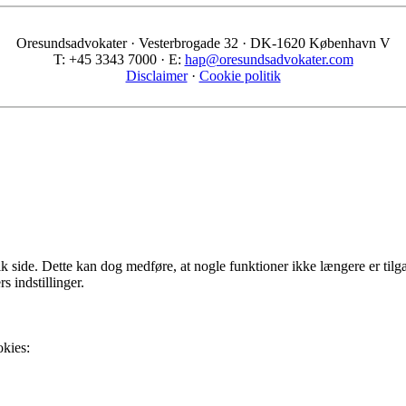
 2016
om arbejdsret, asyl og udlændingeret på Valencia
rrangement på Københavns Rådhus
i dansk og svensk proces - Malmö Live
em danske og svenske advokater på M/S Museet for Søfart i Helsin
 Hyllie
stmuseet i København
g om miljø og energi og Malmø Centralstation
terråd Ved Stranden 18, København og Nationalmuseet i Københa
trakter - Hekseprocesser og spøgselsvandring i Lund
ekt, seminar og generalforsamling på Hilton, Kastrup
esund. Besøg på Malmö Arena