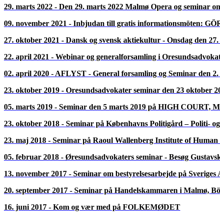
Velkommen
Find Oresundsadvokat
Om Oresundsadvokater
Arrangementer
05. oktober 2010 - Oresundsbroen 10 år. Besøg på trafikanlægg
Oresundsbron
juridisk, økonomisk og organisatorisk
Tirsdag den 5. oktober 2010 kl. 12.00 – 18.00
Oresundsbron, Lernacken, Trafikanlæg, besøg på Peberholmen m.m.
Oresundsadvokater ønsker også at markere, at Oresundsbron nu er 10 år
Vi får også mulighed for at se broens inderside. Den guidede tur, vil 
De faglige foredrag foregår i trafikcentrets kantine – der hvor broen s
Der udstedes kursusbevis på 3 kursuslektioner, for deltagelse i arrang
PROGRAM
12.00