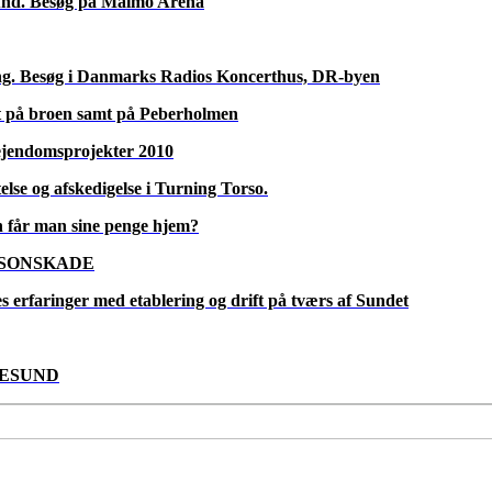
 til Kastrup/København.
t kollega, biträdende jurist/
e seminar hos Øens Advokatfirma på Amager
 kriminalitet
rs og køb
– umyndighed og personret – ADVOKATTILSYN
 køb af bolig