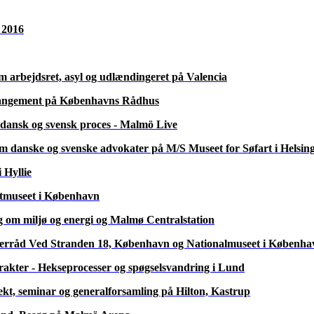
ons danske hovedkvarter.
 – busholdepladsen i Kastrup).
stur, hvor vi ser Trafikcentret, kontroltårnet og besøger Peberholmen, s
g jurist Staffan Brunde
ner, love og procedurer – fokus på erfaringerne.