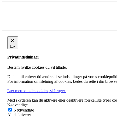
24. oktober 2016 - Besøg i den danske Højesteret den 24. oktober
29. august 2016 - Heldagsseminar på HVEN/VEN
05. april 2016 - Seminar og generalforsamling den 5. april 2016 
22. januar 2016 - 10 år med Oresundsadvokater - Jubilæumsa
21. oktober 2015 - Hovrätten över Skåne og Blekinge - forskelle 
24. marts 2015 - Sø- og transport – Øresundstold - netværk mell
07. oktober 2014 - Piratkopiering, toldarbejde m.m. på Emporia i
19. marts 2014 - Kriminalsager – samarbejde over Sundet på Po
22. oktober 2013 - Besøg på Barsebäck A-kraftverk med foredra
19. marts 2013 - Grænsehindringer, Nordisk Råd/Nordisk Minis
23. oktober 2012 - Etablering og forskellige former for agentkon
21. marts 2012 - Arv dødsboer og generationsskifte, Øresund Dir
26. oktober 2011 - Jura – sport - entertainment på tværs af Ør