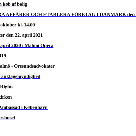
et på broen samt på Peberholmen
. Det sker med et helt ekstraordinært seminar, hvor deltagerne får mul
også indebære et helt unikt besøg på Peberholmen, som jo ellers ikke er 
tarter på den svenske side.
ementet.