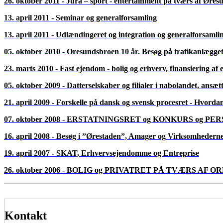
Slut på dagen. De deltager der ønsker det, kan tage med bussen retur
Tilmelding – hurtig tilmelding anbefales!
Gæster kan også denne gang inviteres til at deltage – husk at en advoka
advokatfuldmægtig også kan være gæst.
Tidligere arrangementer >
16. april 2026 - Arbejdsret og AI i advokatvirksomheder
24. september 2025 - Kom med til øen Saltholm og efterfølgend
10. april 2025 - Seminar om dødsboer/boutredning og om børn og
22. oktober 2024 - Bankudfordringer, ny Øresundsaftale, konku
25. april 2024 - Besøg i Malmö Tingsrätt
24. oktober 2023 - Seminar med tema om grænsehindringer 
14. marts 2023 - Seminar 14. marts 2023 i Lund
27. oktober 2022 - Mediation i kommercielle og private tvister
29. marts 2022 - Den 29. marts 2022 Malmø Opera og seminar om