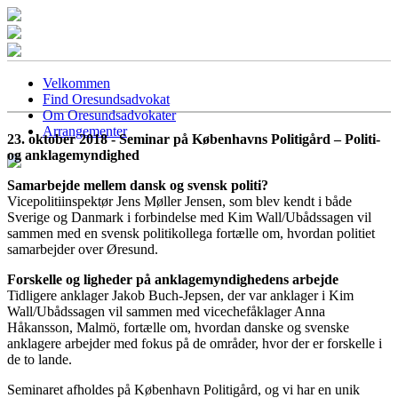
Velkommen
Find Oresundsadvokat
Om Oresundsadvokater
Arrangementer
23. oktober 2018 - Seminar på Københavns Politigård – Politi-
og anklagemyndighed
Samarbejde mellem dansk og svensk politi?
Vicepolitiinspektør Jens Møller Jensen, som blev kendt i både
Sverige og Danmark i forbindelse med Kim Wall/Ubådssagen vil
sammen med en svensk politikollega fortælle om, hvordan politiet
samarbejder over Øresund.
Forskelle og ligheder på anklagemyndighedens arbejde
Tidligere anklager Jakob Buch-Jepsen, der var anklager i Kim
Wall/Ubådssagen vil sammen med vicechefåklager Anna
Håkansson, Malmö, fortælle om, hvordan danske og svenske
anklagere arbejder med fokus på de områder, hvor der er forskelle i
de to lande.
Seminaret afholdes på København Politigård, og vi har en unik