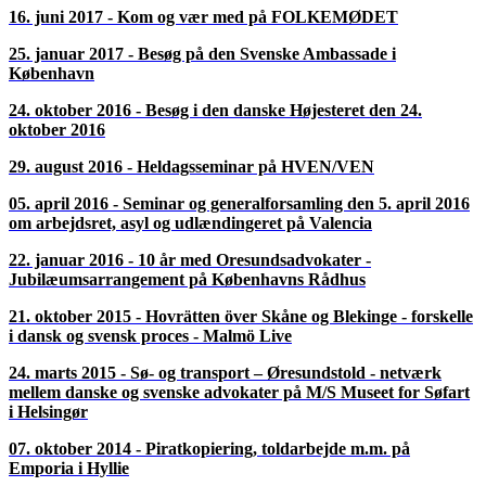
16. juni 2017 - Kom og vær med på FOLKEMØDET
25. januar 2017 - Besøg på den Svenske Ambassade i
København
24. oktober 2016 - Besøg i den danske Højesteret den 24.
oktober 2016
29. august 2016 - Heldagsseminar på HVEN/VEN
05. april 2016 - Seminar og generalforsamling den 5. april 2016
om arbejdsret, asyl og udlændingeret på Valencia
22. januar 2016 - 10 år med Oresundsadvokater -
Jubilæumsarrangement på Københavns Rådhus
21. oktober 2015 - Hovrätten över Skåne og Blekinge - forskelle
i dansk og svensk proces - Malmö Live
24. marts 2015 - Sø- og transport – Øresundstold - netværk
mellem danske og svenske advokater på M/S Museet for Søfart
i Helsingør
07. oktober 2014 - Piratkopiering, toldarbejde m.m. på
Emporia i Hyllie