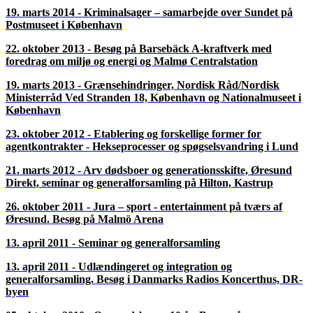
19. marts 2014 - Kriminalsager – samarbejde over Sundet på
Postmuseet i København
22. oktober 2013 - Besøg på Barsebäck A-kraftverk med
foredrag om miljø og energi og Malmø Centralstation
19. marts 2013 - Grænsehindringer, Nordisk Råd/Nordisk
Ministerråd Ved Stranden 18, København og Nationalmuseet i
København
23. oktober 2012 - Etablering og forskellige former for
agentkontrakter - Hekseprocesser og spøgselsvandring i Lund
21. marts 2012 - Arv dødsboer og generationsskifte, Øresund
Direkt, seminar og generalforsamling på Hilton, Kastrup
26. oktober 2011 - Jura – sport - entertainment på tværs af
Øresund. Besøg på Malmö Arena
13. april 2011 - Seminar og generalforsamling
13. april 2011 - Udlændingeret og integration og
generalforsamling. Besøg i Danmarks Radios Koncerthus, DR-
byen