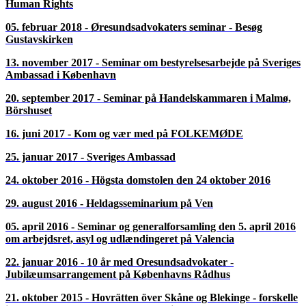
09. november 2021 - Inbjudan till gratis informationsmöten:
GÖRA AFFÄRER OCH ETABLERA FÖRETAG I
DANMARK den 9 november i Malmö och 18 november i
Helsingborg
27. oktober 2021 - Dansk og svensk aktiekultur - Onsdag den
27. oktober kl. 14.00
22. april 2021 -
02. april 2020 - AFLYST - General forsamling og Seminar den
2. april 2020 i Malmø Opera
23. oktober 2019 - Oresundsadvokater seminar den 23 oktober
2019
05. marts 2019 - Seminar den 5 marts 2019 på HIGH COURT,
Malmö, - Oresundsadvokater
23. oktober 2018 - Seminar på Københavns Politigård – Politi-
og anklagemyndighed
23. maj 2018 - Seminar på Raoul Wallenberg Institute of
Human Rights