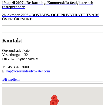
13. april 2011 - Seminarium och årsmöte
13. april 2011 - Udlændingeret og integration og
generalforsamling. Besøg i Danmarks Radios Koncerthus, DR-
byen
05. oktober 2010 - Oresundsbroen 10 år. Besøg på
trafikanlægget på broen samt på Peberholmen
23. marts 2010 - Fast ejendom - bolig og erhverv, finansiering af
ejendomsprojekter 2010
05. oktober 2009 - Datterselskaber og filialer i nabolandet,
ansættelse og afskedigelse i Turning Torso.
21. april 2009 - Forskelle på dansk og svensk procesret -
Hvordan får man sine penge hjem?
07. oktober 2008 - SKADESTÅNDSRÄTT OCH KONKURS
OCH PERSONSKADE
16. april 2008 - Besök i Ørestad, Amager och företagens
erfarenheter av etablering och drift tvärs över sundet
19. april 2007 - Beskattning, Kommersiella fastigheter och