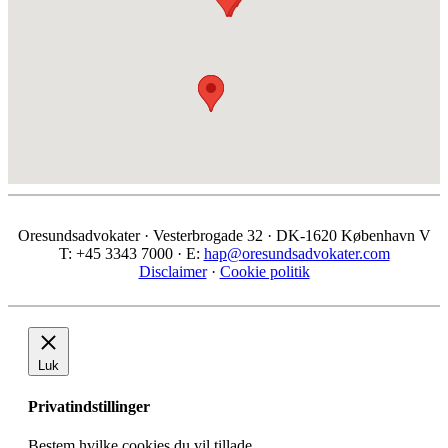
entreprenader
26. oktober 2006 - BOSTADS- OCH PRIVATRÄTT TVÄRS
ÖVER ÖRESUND
Kontakt
Oresundsadvokater
Vesterbrogade 32
DK-1620 København V
T: +45 3343 7000
E:
hap@oresundsadvokater.com
Bli medlem