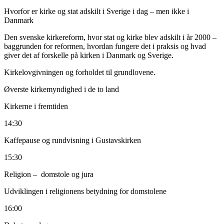
Advokaterne
Nils Gårder
og
Peter Stakemann
vil lede os
igennem, hvordan forholdet mellem kirke og stat har udviklet sig, og
hvad det i praksis betyder i dag.
Professor dr. Jur. Hans
Gammeltoft-Hansen
,
teol. dr. Jan-Olof Aggedal
og
dr. Emma
Ahlm
vil komme med indlæg i løbet af dagen. Selvfølgelig får vi
også en rundvisning i Gustavskirken og hører om deres aktiviteter.
Hvem regulerer udviklingen, kirkeskatten, gudstjenesterne,
registreringen af andre trossamfund? Hvordan er det med kirke og
domstole? Har Lunds domkirke en særlig stilling? Er religionen på
vej til at blive kønsneutral? Disse og mange andre spørgsmål tager vi
op på seminaret.
Sidst på dagen afholder Øresundsadvokater generalforsamling.
13.00
Ankomst og velkomst
13:15
Den danske-svenske kirkes historie i Øresundsregionen –
hovedlinjer
13:30