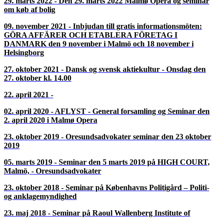
Tidigare arrangemang >
16. april 2026 - Arbejdsret og AI i advokatvirksomheder
24. september 2025 - Kom med til øen Saltholm og efterfølgende
seminar hos Øens Advokatfirma på Amager
10. april 2025 - Seminar om dødsboer/boutredning og om børn
og kriminalitet
22. oktober 2024 - Bankudfordringer, ny Øresundsaftale,
konkurs og køb
25. april 2024 - Besøg i Malmö Tingsrätt
24. oktober 2023 - Seminar med tema om grænsehindringer –
umyndighed og personret – ADVOKATTILSYN
14. marts 2023 - Seminar 14. marts 2023 i Lund
27. oktober 2022 - Medling i kommersiella och privata tvister
29. marts 2022 - Den 29. marts 2022 Malmø Opera og seminar
om køb af bolig