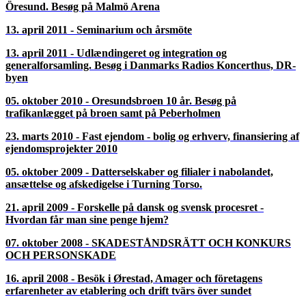
24. marts 2015 - Sjö och transport – Öresundstullen – nätverk
mellan svenska och danska advokater på M/S Museet for Søfart
i Helsingør
07. oktober 2014 - Piratkopiering, tullarbete med mera på
Emporia i Hyllie
19. marts 2014 - Kriminalfall – samarbete över sundet på
Postmuseet i København
22. oktober 2013 - Besøg på Barsebäck A-kraftverk med
foredrag om miljø og energi og Malmø Centralstation
19. marts 2013 - Grænsehindringer, Nordisk Råd/Nordisk
Ministerråd Ved Stranden 18, København og Nationalmuseet i
København
23. oktober 2012 - Etablering og forskellige former for
agentkontrakter - Hekseprocesser og spøgselsvandring i Lund
21. marts 2012 - Arv dødsboer og generationsskifte, Øresund
Direkt, seminar og generalforsamling på Hilton, Kastrup
26. oktober 2011 - Juridik – sport – underhållning tvärs över
Öresund. Besøg på Malmö Arena