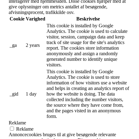
Funktionelle cookies hjælper med at udføre visse funktioner
som deling af webstedets indhold på sociale medieplatforme,
indsamling af tilbagemeldinger og andre tredjepartsfunktioner.
Cookie
Varighed
Beskrivelse
This cookie is set by linkedIn. The
bcookie
2 years
purpose of the cookie is to enable
LinkedIn functionalities on the page.
This cookie is set by LinkedIn and used
lidc
1 day
for routing.
Performance
Performance
Performancecookies bruges til at forstå og analysere
nøglepræstationsindekserne på hjemmesiden, som hjælper
med at levere en bedre brugeroplevelse for de besøgende.
Cookie
Varighed
Beskrivelse
This cookies is installed by Google
Universal Analytics to throttle the request
_gat
1 minute
rate to limit the colllection of data on high
traffic sites.
Analytics
Analytics
Analytiske cookies bruges til at forstå, hvordan besøgende
interagerer med hjemmesiden. Disse cookies hjælper med at
give oplysninger om metrics antallet af besøgende,