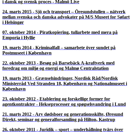
05. februar 2018 - Øresundsadvokaters seminar - Besøg
Gustavskirken
13. november 2017 - Seminar om bestyrelsesarbejde på Sveriges
Ambassad i København
20. september 2017 - Seminar på Handelskammaren i Malmø,
Börshuset
16. juni 2017 - Kom og vær med på FOLKEMØDE
25. januar 2017 - Sveriges Ambassad
24. oktober 2016 - Högsta domstolen den 24 oktober 2016
29. august 2016 - Heldagsseminarium på Ven
05. april 2016 - Seminar og generalforsamling den 5. april 2016
om arbejdsret, asyl og udlændingeret på Valencia
22. januar 2016 - 10 år med Oresundsadvokater -
Jubilæumsarrangement på Københavns Rådhus
21. oktober 2015 - Hovrätten över Skåne og Blekinge - forskelle
i dansk og svensk proces - Malmö Live