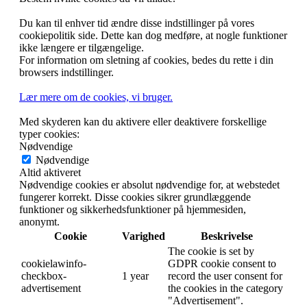
Oresundsadvokater · Vesterbrogade 32 · DK-1620 København V
T: +45 3343 7000 · E:
hap@oresundsadvokater.com
Disclaimer
·
Cookie politik
Luk
Privatindstillinger
Bestem hvilke cookies du vil tillade.