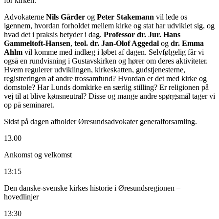
VÄLKOMMEN
Hitta Oresundsadvokat
Om Oresundsadvokater
Arrangemang
05. februar 2018 - Øresundsadvokaters seminar - Besøg
Gustavskirken
Årets første seminar afholdes mandag den 5. februar 2018 i
Gustavskirken –
den svenske
kirke i København, Folke Bernadottes
Allé 4, 2100 København Ø. Hvis I ikke har gjort det endnu, kan I
stadig nå at tilmelde jer, og I er velkommen til at tage en gæst med.
Kirken og religionen i Skandinavien har stor betydning for, hvordan
vore samfund og regler historisk er blevet til. I Danmark er kirken
fortsat en statskirke. Men Sverige har udviklet sig i en helt anden
retning. I Sverige gennemførte man i 1999 en reform, som betød, at
stat og kirke nu er adskilt, og at ”Kyrkomötet” er højeste myndighed
for kirken.