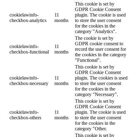
Du kan til enhver tid ændre disse indstillinger på vores
cookiepolitik side. Dette kan dog medføre, at nogle funktioner
ikke længere er tilgængelige.
For information om sletning af cookies, bedes du rette i din
browsers indstillinger.
Lær mere om de cookies, vi bruger.
Med skyderen kan du aktivere eller deaktivere forskellige
typer cookies:
Nødvendige
Nødvendige
Altid aktiveret
Nødvendige cookies er absolut nødvendige for, at webstedet
fungerer korrekt. Disse cookies sikrer grundlæggende
funktioner og sikkerhedsfunktioner på hjemmesiden,
anonymt.
Cookie
Varighed
Beskrivelse
The cookie is set by
cookielawinfo-
GDPR cookie consent to
checkbox-
1 year
record the user consent for
advertisement
the cookies in the category
"Advertisement".
This cookie is set by