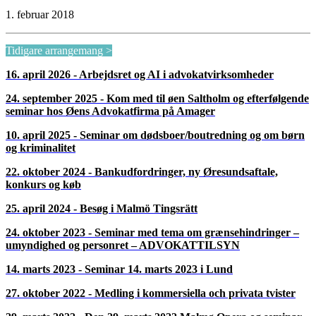
16:20
Kort pause
16:30
Generalforsamling i foreningen Øresundsadvokater med følgende
dagsorden:
Valg af dirigent
Bestyrelsens beretning
Forelæggelse og godkendelse af regnskab og budget
Valg til bestyrelsen
Valg af revisor
Eventuelt
17:00
Afslutning i kirken
17:30
Drink og netværksmiddag i Bistro Boheme, Esplanaden 8. 1263
København K
1. februar 2018