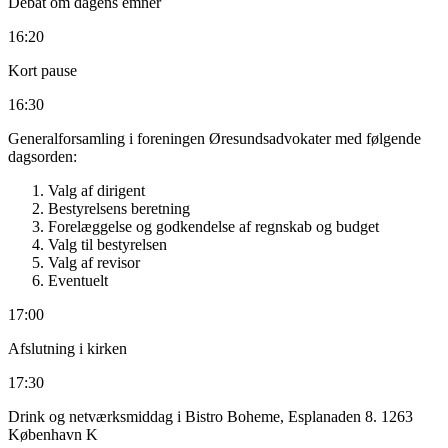
Hvorfor er kirke og stat adskilt i Sverige i dag – men ikke i
Danmark
Den svenske kirkereform, hvor stat og kirke blev adskilt i år 2000 –
baggrunden for reformen, hvordan fungere det i praksis og hvad
giver det af forskelle på kirken i Danmark og Sverige.
Kirkelovgivningen og forholdet til grundlovene.
Øverste kirkemyndighed i de to land
Kirkerne i fremtiden
14:30
Kaffepause og rundvisning i Gustavskirken
15:30
Religion – domstole og jura
Udviklingen i religionens betydning for domstolene
16:00
Debat om dagens emner