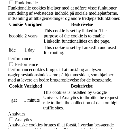
11
plugin. The cookie is used
checkbox-
months
to store the user consent
performance
for the cookies in the
category "Performance".
This cookie is native to
PHP applications. The
cookie is used to store and
identify a users' unique
session ID for the purpose
PHPSESSID
session
of managing user session
on the website. The cookie
is a session cookies and is
deleted when all the
browser windows are
closed.
The cookie is set by the
GDPR Cookie Consent
plugin and is used to store
11
viewed_cookie_policy
whether or not user has
months
consented to the use of
cookies. It does not store
any personal data.
Funktionelle
Funktionelle