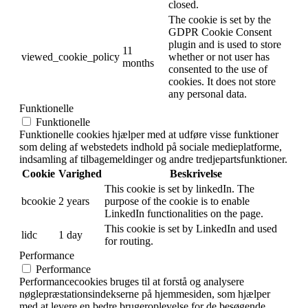
This cookie is set by
GDPR Cookie Consent
cookielawinfo-
11
plugin. The cookie is used
checkbox-others
months
to store the user consent
for the cookies in the
category "Other.
This cookie is set by
GDPR Cookie Consent
cookielawinfo-
11
plugin. The cookie is used
checkbox-
months
to store the user consent
performance
for the cookies in the
category "Performance".
This cookie is native to
PHP applications. The
cookie is used to store and
identify a users' unique
session ID for the purpose
PHPSESSID
session
of managing user session
on the website. The cookie
is a session cookies and is
deleted when all the
browser windows are
closed.
The cookie is set by the