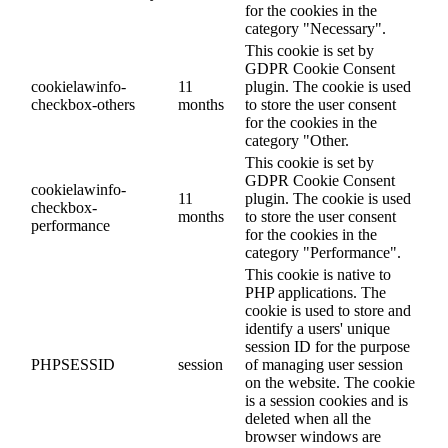
anonymt.
Cookie
Varighed
Beskrivelse
The cookie is set by
cookielawinfo-
GDPR cookie consent to
checkbox-
1 year
record the user consent for
advertisement
the cookies in the category
"Advertisement".
This cookie is set by
GDPR Cookie Consent
cookielawinfo-
11
plugin. The cookie is used
checkbox-analytics
months
to store the user consent
for the cookies in the
category "Analytics".
The cookie is set by
GDPR cookie consent to
cookielawinfo-
11
record the user consent for
checkbox-functional
months
the cookies in the category
"Functional".
This cookie is set by
GDPR Cookie Consent
cookielawinfo-
11
plugin. The cookies is used
checkbox-necessary
months
to store the user consent
for the cookies in the
category "Necessary".