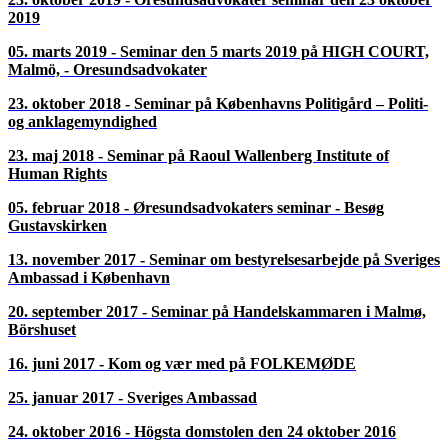
24. oktober 2023 - Seminar med tema om grænsehindringer –
umyndighed og personret – ADVOKATTILSYN
14. marts 2023 - Seminar 14. marts 2023 i Lund
27. oktober 2022 - Medling i kommersiella och privata tvister
29. marts 2022 - Den 29. marts 2022 Malmø Opera og seminar
om køb af bolig
09. november 2021 - Inbjudan till gratis informationsmöten:
GÖRA AFFÄRER OCH ETABLERA FÖRETAG I
DANMARK den 9 november i Malmö och 18 november i
Helsingborg
27. oktober 2021 - Dansk og svensk aktiekultur - Onsdag den
27. oktober kl. 14.00
22. april 2021 -
02. april 2020 - AFLYST - General forsamling og Seminar den
2. april 2020 i Malmø Opera
23. oktober 2019 - Oresundsadvokater seminar den 23 oktober
2019