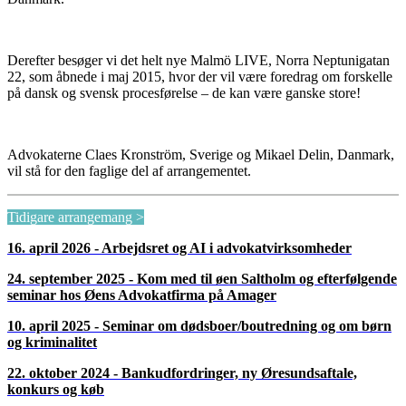
VÄLKOMMEN
Hitta Oresundsadvokat
Om Oresundsadvokater
Arrangemang
21. oktober 2015 - Hovrätten över Skåne og Blekinge - forskelle
i dansk og svensk proces - Malmö Live
PROCESRET – Besøg i Hovrätten, Malmö
Øresundsadvokater inviterer den 21. oktober 2015 til besøg i
“Hovrätten”, som er det samme som ”Landsretten” i Danmark.
Hovrätten över Skåne og Blekinge ligger i Malmö, blev tegnet af det
danske arkitektfirma Schmidt Hammer Lassen og opført i 2009. Det
er på alle måder et spændende sted at besøge, og her vil vi få en
rundvisning og høre om procesførelse i ankesager i både Sverige og
Danmark.