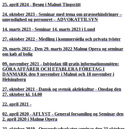
Derefter besøger vi det helt nye Malmö LIVE, Norra Neptunigatan
22, som åbnede i maj 2015, hvor der vil være foredrag om forskelle
på dansk og svensk procesførelse – de kan være ganske store!
Advokaterne Claes Kronström, Sverige og Mikael Delin, Danmark,
vil stå for den faglige del af arrangementet.
Tidigare arrangemang >
16. april 2026 - Arbejdsret og AI i advokatvirksomheder
24. september 2025 - Kom med til øen Saltholm og efterfølgende
seminar hos Øens Advokatfirma på Amager
10. april 2025 - Seminar om dødsboer/boutredning og om børn
og kriminalitet
22. oktober 2024 - Bankudfordringer, ny Øresundsaftale,
konkurs og køb
25. april 2024 - Besøg i Malmö Tingsrätt