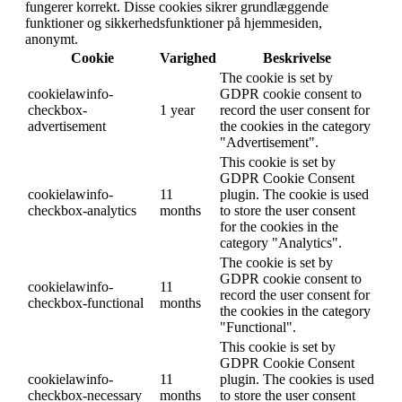
Luk
Privatindstillinger
Bestem hvilke cookies du vil tillade.
Du kan til enhver tid ændre disse indstillinger på vores
cookiepolitik side. Dette kan dog medføre, at nogle funktioner
ikke længere er tilgængelige.
For information om sletning af cookies, bedes du rette i din
browsers indstillinger.
Lær mere om de cookies, vi bruger.
Med skyderen kan du aktivere eller deaktivere forskellige
typer cookies:
Nødvendige
Nødvendige
Altid aktiveret
Nødvendige cookies er absolut nødvendige for, at webstedet
fungerer korrekt. Disse cookies sikrer grundlæggende
funktioner og sikkerhedsfunktioner på hjemmesiden,