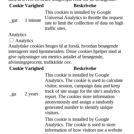
GDPR Cookie Consent
plugin and is used to store
11
viewed_cookie_policy
whether or not user has
months
consented to the use of
cookies. It does not store
any personal data.
Funktionelle
Funktionelle
Funktionelle cookies hjælper med at udføre visse funktioner
som deling af webstedets indhold på sociale medieplatforme,
indsamling af tilbagemeldinger og andre tredjepartsfunktioner.
Cookie
Varighed
Beskrivelse
This cookie is set by linkedIn. The
bcookie
2 years
purpose of the cookie is to enable
LinkedIn functionalities on the page.
This cookie is set by LinkedIn and used
lidc
1 day
for routing.
Performance
Performance
Performancecookies bruges til at forstå og analysere
nøglepræstationsindekserne på hjemmesiden, som hjælper
med at levere en bedre brugeroplevelse for de besøgende.
Cookie
Varighed
Beskrivelse