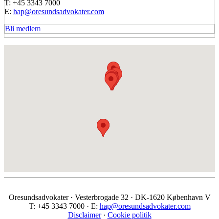
Hvordan får man sine penge hjem?
07. oktober 2008 - SKADESTÅNDSRÄTT OCH KONKURS
OCH PERSONSKADE
16. april 2008 - Besök i Ørestad, Amager och företagens
erfarenheter av etablering och drift tvärs över sundet
19. april 2007 - Beskattning, Kommersiella fastigheter och
entreprenader
26. oktober 2006 - BOSTADS- OCH PRIVATRÄTT TVÄRS
ÖVER ÖRESUND
Kontakt
Oresundsadvokater
Vesterbrogade 32
DK-1620 København V
T: +45 3343 7000
E:
hap@oresundsadvokater.com