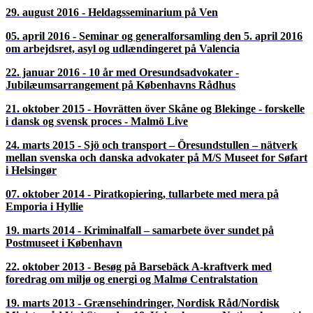
05. marts 2019 - Seminar den 5 marts 2019 på HIGH COURT,
Malmö, - Oresundsadvokater
23. oktober 2018 - Seminar på Københavns Politigård – Politi-
og anklagemyndighed
23. maj 2018 - Seminar på Raoul Wallenberg Institute of
Human Rights
05. februar 2018 - Øresundsadvokaters seminar - Besøg
Gustavskirken
13. november 2017 - Seminar om bestyrelsesarbejde på Sveriges
Ambassad i København
20. september 2017 - Seminar på Handelskammaren i Malmø,
Börshuset
16. juni 2017 - Kom og vær med på FOLKEMØDE
25. januar 2017 - Sveriges Ambassad
24. oktober 2016 - Högsta domstolen den 24 oktober 2016
29. august 2016 - Heldagsseminarium på Ven