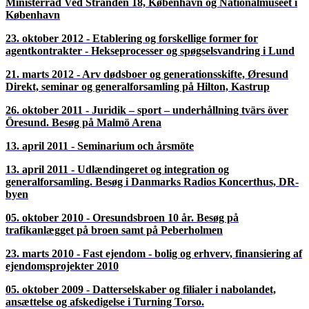
05. april 2016 - Seminar og generalforsamling den 5. april 2016
om arbejdsret, asyl og udlændingeret på Valencia
22. januar 2016 - 10 år med Oresundsadvokater -
Jubilæumsarrangement på Københavns Rådhus
21. oktober 2015 - Hovrätten över Skåne og Blekinge - forskelle
i dansk og svensk proces - Malmö Live
24. marts 2015 - Sjö och transport – Öresundstullen – nätverk
mellan svenska och danska advokater på M/S Museet for Søfart
i Helsingør
07. oktober 2014 - Piratkopiering, tullarbete med mera på
Emporia i Hyllie
19. marts 2014 - Kriminalfall – samarbete över sundet på
Postmuseet i København
22. oktober 2013 - Besøg på Barsebäck A-kraftverk med
foredrag om miljø og energi og Malmø Centralstation
19. marts 2013 - Grænsehindringer, Nordisk Råd/Nordisk
Ministerråd Ved Stranden 18, København og Nationalmuseet i
København