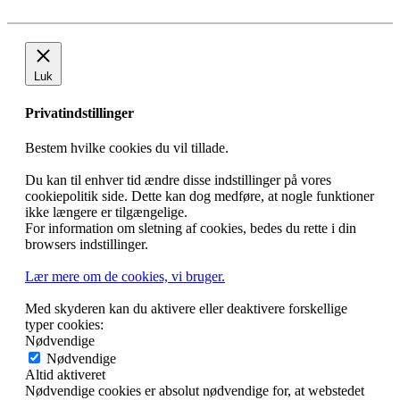
Bli medlem
Oresundsadvokater · Vesterbrogade 32 · DK-1620 København V
T: +45 3343 7000 · E:
hap@oresundsadvokater.com
Disclaimer
·
Cookie politik