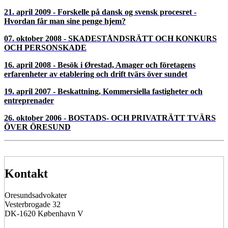
23. oktober 2012 - Etablering og forskellige former for
agentkontrakter - Hekseprocesser og spøgselsvandring i Lund
21. marts 2012 - Arv dødsboer og generationsskifte, Øresund
Direkt, seminar og generalforsamling på Hilton, Kastrup
26. oktober 2011 - Juridik – sport – underhållning tvärs över
Öresund. Besøg på Malmö Arena
13. april 2011 - Seminarium och årsmöte
13. april 2011 - Udlændingeret og integration og
generalforsamling. Besøg i Danmarks Radios Koncerthus, DR-
byen
05. oktober 2010 - Oresundsbroen 10 år. Besøg på
trafikanlægget på broen samt på Peberholmen
23. marts 2010 - Fast ejendom - bolig og erhverv, finansiering af
ejendomsprojekter 2010
05. oktober 2009 - Datterselskaber og filialer i nabolandet,
ansættelse og afskedigelse i Turning Torso.
21. april 2009 - Forskelle på dansk og svensk procesret -