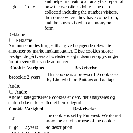
This cookies is installed by Google
Universal Analytics to throttle the request
_gat
1 minute
rate to limit the colllection of data on high
traffic sites.
Analytics
Analytics
Analytiske cookies bruges til at forstå, hvordan besøgende
interagerer med hjemmesiden. Disse cookies hjælper med at
give oplysninger om metrics antallet af besøgende,
afvisningsprocent, trafikkilde osv.
Cookie
Varighed
Beskrivelse
This cookie is installed by Google
Analytics. The cookie is used to calculate
visitor, session, campaign data and keep
track of site usage for the site's analytics
_ga
2 years
report. The cookies store information
anonymously and assign a randomly
generated number to identify unique
visitors.
This cookie is installed by Google
Analytics. The cookie is used to store
information of how visitors use a website
and helps in creating an analytics report of
_gid
1 day
how the website is doing. The data